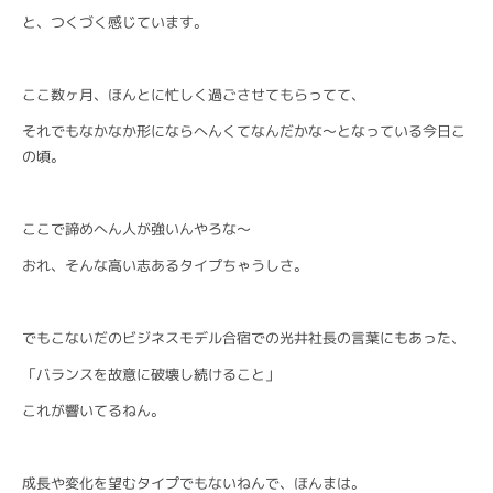
と、つくづく感じています。
ここ数ヶ月、ほんとに忙しく過ごさせてもらってて、
それでもなかなか形にならへんくてなんだかな〜となっている今日こ
の頃。
ここで諦めへん人が強いんやろな〜
おれ、そんな高い志あるタイプちゃうしさ。
でもこないだのビジネスモデル合宿での光井社長の言葉にもあった、
「バランスを故意に破壊し続けること」
これが響いてるねん。
成長や変化を望むタイプでもないねんで、ほんまは。