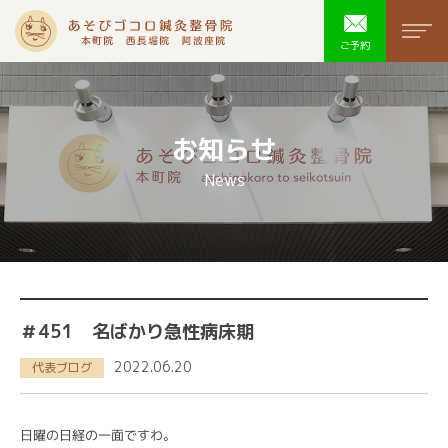
あそびゴコ
men
ご予約
お知らせ
News
＃451 名ばかり急性病床期
2022.06.20
代表ブログ
日曜の日経の一面ですわ。