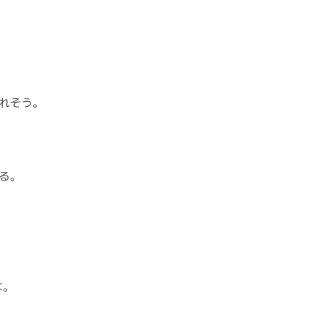
れそう。
る。
な。