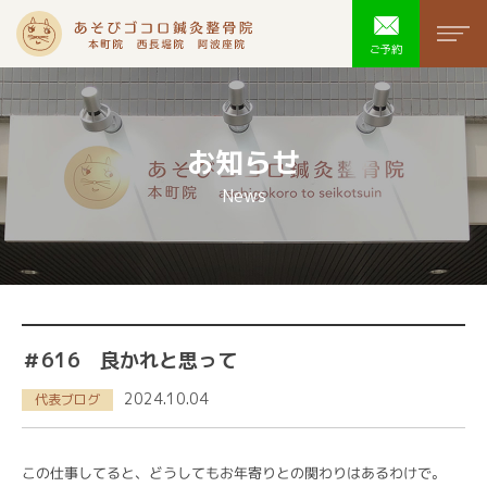
あそびゴコ
men
ご予約
お知らせ
News
＃616 良かれと思って
2024.10.04
代表ブログ
この仕事してると、どうしてもお年寄りとの関わりはあるわけで。