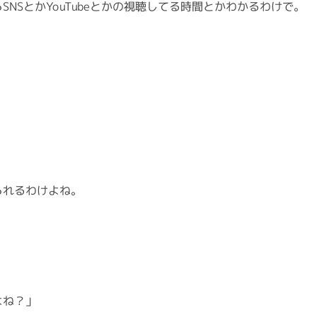
NSとかYouTubeとかの視聴してる時間とかわかるわけで。
られるわけよね。
、
よね？」