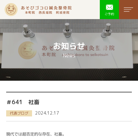
あそびゴコ
men
ご予約
お知らせ
News
＃641 社畜
2024.12.17
代表ブログ
現代では超否定的な存在、社畜。