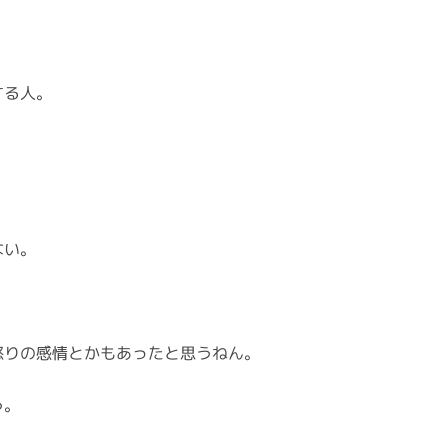
する人。
ない。
怒りの感情とかもあったと思うねん。
う。