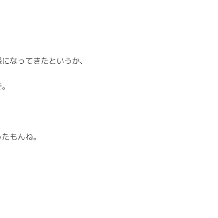
感になってきたというか、
で。
ったもんね。