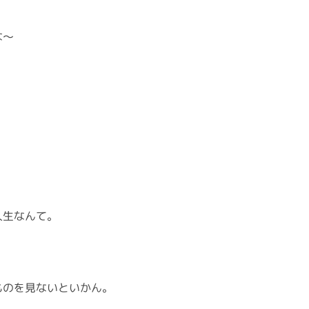
な～
人生なんて。
ものを見ないといかん。