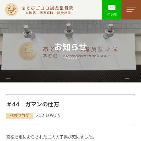
あそびゴコ
men
ご予約
お知らせ
News
＃44 ガマンの仕方
2020.09.05
代表ブログ
高松で車におらされた二人の子供が死にました。