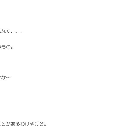
もなく、、、
のもの。
よな〜
ことがあるわけやけど。