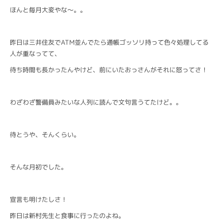
ほんと毎月大変やな〜。。
昨日は三井住友でATM並んでたら通帳ゴッソリ持って色々処理してる
人が重なってて、
待ち時間も長かったんやけど、前にいたおっさんがそれに怒ってさ！
わざわざ警備員みたいな人列に読んで文句言うてたけど。。
待とうや、そんくらい。
そんな月初でした。
宣言も明けたしさ！
昨日は新村先生と食事に行ったのよね。