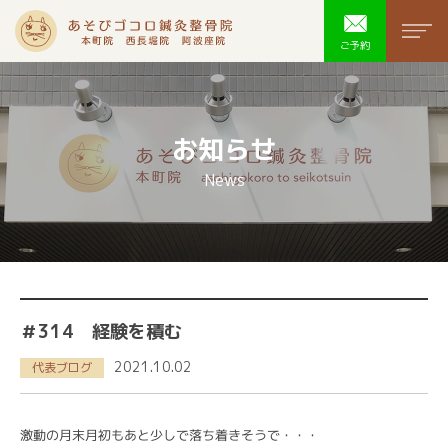
あそびゴコ
men
ご予約
お知らせ
News
＃314 経験を積む
2021.10.02
代表ブログ
激動の月末月初もあと少しで落ち着きそうで・・・