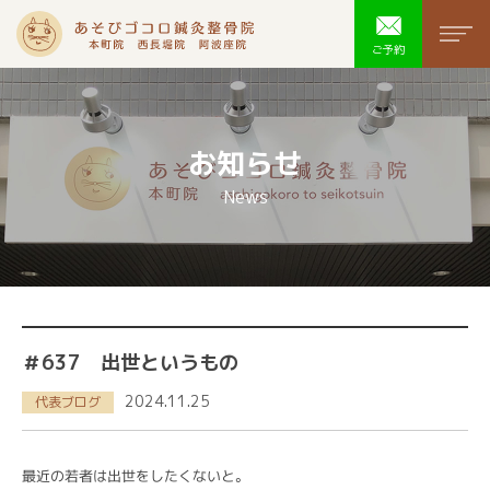
あそびゴコ
men
ご予約
お知らせ
News
＃637 出世というもの
2024.11.25
代表ブログ
最近の若者は出世をしたくないと。