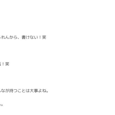
。
しれんから、書けない！笑
話！笑
んなが持つことは大事よね。
ん。