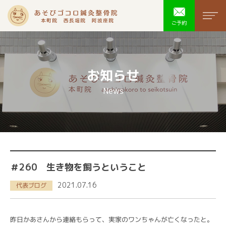
あそびゴコ
men
ご予約
お知らせ
News
＃260 生き物を飼うということ
2021.07.16
代表ブログ
昨日かあさんから連絡もらって、実家のワンちゃんが亡くなったと。