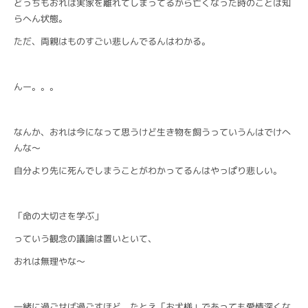
どっちもおれは実家を離れてしまってるから亡くなった時のことは知
らへん状態。
ただ、両親はものすごい悲しんでるんはわかる。
んー。。。
なんか、おれは今になって思うけど生き物を飼うっていうんはでけへ
んな〜
自分より先に死んでしまうことがわかってるんはやっぱり悲しい。
「命の大切さを学ぶ」
っていう観念の議論は置いといて、
おれは無理やな〜
一緒に過ごせば過ごすほど、たとえ「お犬様」であっても愛情深くな