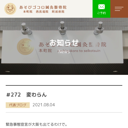
あそびゴコ
men
ご予約
お知らせ
News
＃272 変わらん
2021.08.04
代表ブログ
緊急事態宣言が大阪も出てるわけで。